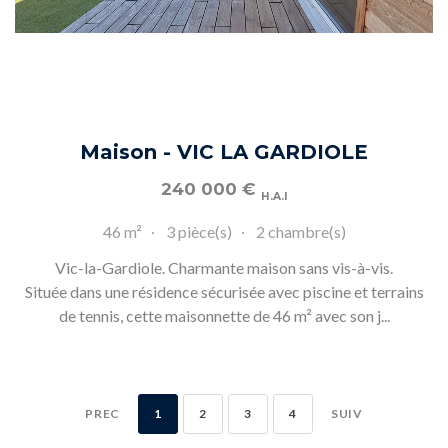
Maison - VIC LA GARDIOLE
240 000
€
H.A.I
46 m²
3 pièce(s)
2 chambre(s)
Vic-la-Gardiole. Charmante maison sans vis-à-vis.
Située dans une résidence sécurisée avec piscine et terrains
de tennis, cette maisonnette de 46 m² avec son j...
PREC
1
2
3
4
SUIV