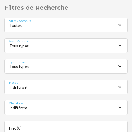
D
Filtres de Recherche
Villes / Secteurs :
Toutes
Vente/Vendus :
Tous types
Type du bien :
MOBI
Tous types
Pièces :
Indifférent
Chambres :
Indifférent
Prix (€):